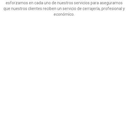
esforzamos en cada uno de nuestros servicios para asegurarnos
que nuestros clientes reciben un servicio de cerrajería, profesional y
económico.
/comerciosrecomendados.com/
CERRAJEROS EN ALMERIA
por el contrario sin embargo al mismo tiempo
en contraste por otro lado en tanto que
de otro modo a pesar de (que) al contrario
de otra manera aunque
Para demostrar adición o complemento de una idea:
también lo siguiente seguidamente
de igual importancia de la misma manera igualmente
además / por otra par del mismo modo
Para enfatizar un tema en específico:
especialmente un ejemplo